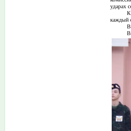
ударах с
К
каждый о
В
В