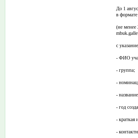
До 1 авгу
в формате
(не менее 
mbuk.gall
с указани
- ФИО уча
- группа;
- номинац
- названи
- год созд
- краткая
- контактн