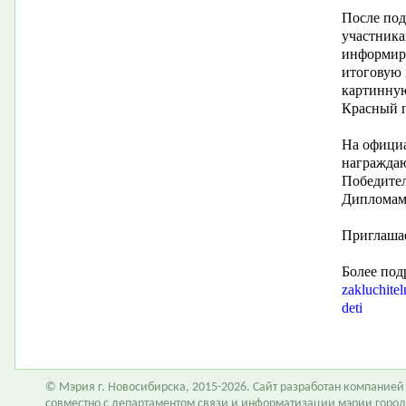
После под
участника
информиро
итоговую
картинную
Красный п
На офици
награждаю
Победител
Дипломами
Приглашае
Более под
zakluchitel
deti
© Мэрия г. Новосибирска, 2015-2026. Сайт разработан компание
совместно с департаментом связи и информатизации мэрии горо