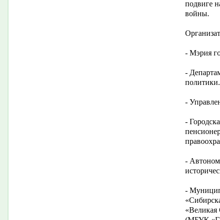
подвиге н
войны.
Организат
- Мэрия г
- Департа
политики.
- Управле
- Городск
пенсионер
правоохра
- Автоном
историчес
- Муницип
«Сибирска
«Великая 
(МБУК «Га