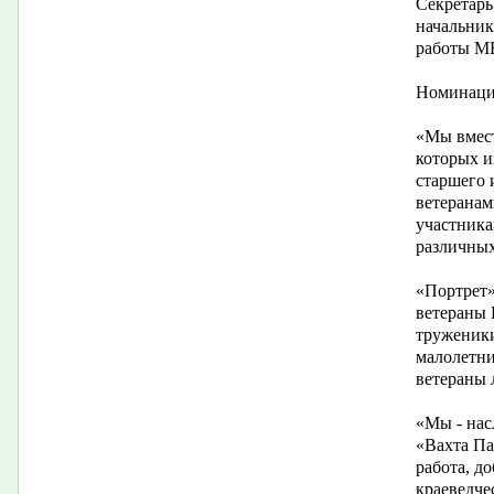
Секретар
начальник
работы М
Номинации
«Мы вмест
которых 
старшего 
ветеранам
участника
различных
«Портрет»
ветераны 
труженики
малолетни
ветераны 
«Мы - нас
«Вахта Па
работа, д
краеведче