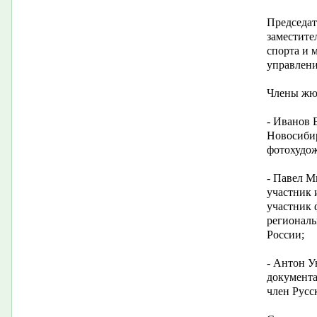
Председа
заместите
спорта и 
управлени
Члены жю
- Иванов 
Новосибир
фотохудож
- Павел М
участник 
участник 
региональ
России;
- Антон У
документа
член Русс