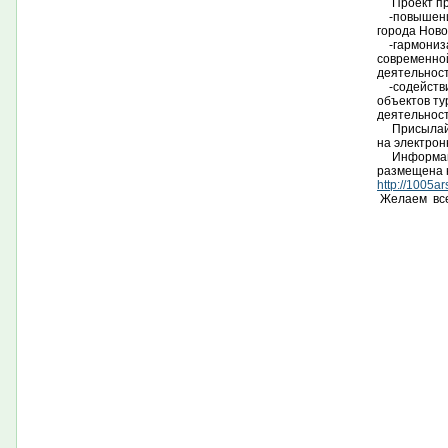
Проект пре
-повышение
города Ново
-гармониза
современно
деятельност
-содействи
объектов ту
деятельност
Присылайте
на электрон
Информация
размещена н
http://1005a
Желаем всем