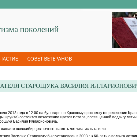
тизма поколений
УЧАСТИЕ
СОВЕТ ВЕТЕРАНОВ
ЫТАТЕЛЯ СТАРОЩУКА ВАСИЛИЯ ИЛЛАРИОНОВИ
июля 2018 года в 12.00 на бульваре по Красному проспекту (пересечение Крас
цы Фрунзе) состоится возложение цветов к стеле, посвященной подвигу летч
рощука Василия Илларионовича.
глашаем новосибирцев почтить память летчика-испытателя.
ятник Василию Старощуку был установлен в 2003 г. к 60-летию подвига летчи