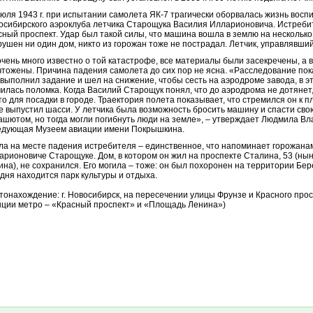
июля 1943 г. при испытании самолета ЯК-7 трагически оборвалась жизнь восп
осибирского аэроклуба летчика Старощука Василия Илларионовича. Истреби
сный проспект. Удар был такой силы, что машина вошла в землю на несколько
рушен ни один дом, никто из горожан тоже не пострадал. Летчик, управлявший
очень много известно о той катастрофе, все материалы были засекречены, а в 
чтожены. Причина падения самолета до сих пор не ясна. «Расследование пока
 выполнил задание и шел на снижение, чтобы сесть на аэродроме завода, в э
чилась поломка. Когда Василий Старощук понял, что до аэродрома не дотянет,
то для посадки в городе. Траектория полета показывает, что стремился он к 
е выпустил шасси. У летчика была возможность бросить машину и спасти свою
ашютом, но тогда могли погибнуть люди на земле», – утверждает Людмила Вл
едующая Музеем авиации имени Покрышкина.
ла на месте падения истребителя – единственное, что напоминает горожана
арионовиче Старощуке. Дом, в котором он жил на проспекте Сталина, 53 (нын
ина), не сохранился. Его могила – тоже: он был похоронен на территории Бер
одня находится парк культуры и отдыха.
тонахождение: г. Новосибирск, на пересечении улицы Фрунзе и Красного про
нции метро – «Красный проспект» и «Площадь Ленина»)