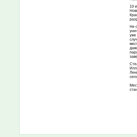
10 
Нов
Кра
раз
Не 
уни
уже
слу
мес
даж
пар
зав
Сте
Илл
Лен
сег
Мес
ста