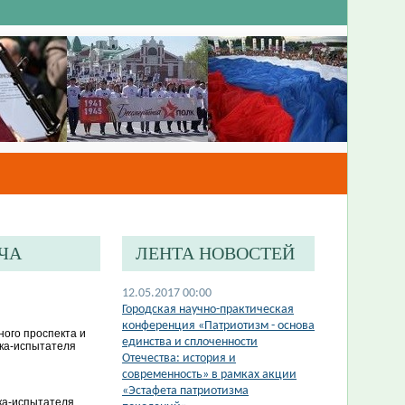
ЧА
ЛЕНТА НОВОСТЕЙ
12.05.2017 00:00
Городская научно-практическая
конференция «Патриотизм - основа
ного проспекта и
единства и сплоченности
ика-испытателя
Отечества: история и
современность» в рамках акции
«Эстафета патриотизма
ка-испытателя.