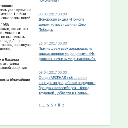
поколений»
итанника
тель упал прямо на
 метров. Не был
03.05.2017 00:00
 самолетом, погиб.
Донорская акция «Помоги
делом!», посвящённая Дню
1958 г.
зало, что летчик
Победы.
тот момент и
 он стал искать
площади Ленина,
26.04.2017 00:00
 жизнь, спрыгнув с
Приглашаем всех желающих на
асенко,
торжественное мероприятие «Их
должен помнить мир спасенный»
м о Василии
е это улица
езовой рощи, где
09.04.2017 00:00
Фонд «АРСЕНАЛ» объявляет
спекта (ближайшие
конкурс по разработке народного
бренда «Новосибирск – Город
Трудовой Доблести и Славы».
1
…
5
6
7
8
9