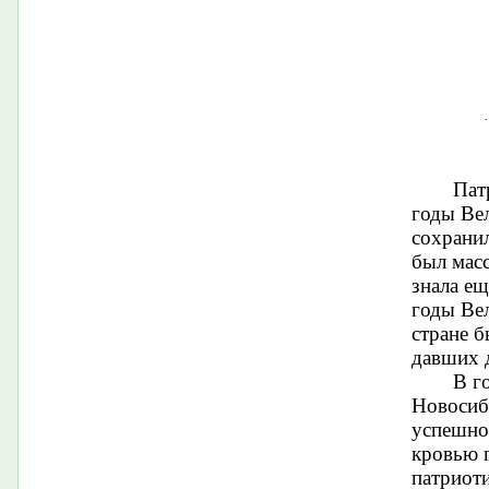
·
Пат
годы Ве
сохрани
был масс
знала ещ
годы Ве
стране б
давших д
В г
Новосиб
успешно
кровью 
патриот