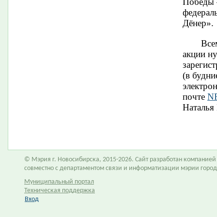
Победы 
федерал
Дёнер».
Все
акции н
зарегист
(в будни
электро
почте
NR
Наталья
​
© Мэрия г. Новосибирска, 2015-2026. Сайт разработан компание
совместно с департаментом связи и информатизации мэрии горо
Муниципальный портал
Техническая поддержка
Вход