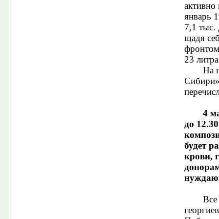
активно 
январь 1
7,1 тыс.
щадя себ
фронтом.
23 литра
На 
Сибири»
перечисл
4 м
до 12.3
компози
будет р
крови, 
донорам
нуждающ
Все
георгиев